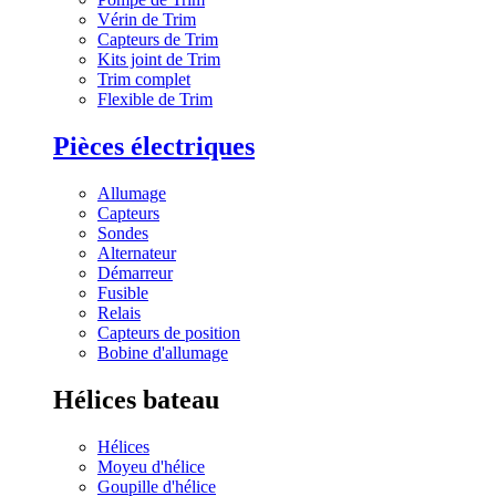
Vérin de Trim
Capteurs de Trim
Kits joint de Trim
Trim complet
Flexible de Trim
Pièces électriques
Allumage
Capteurs
Sondes
Alternateur
Démarreur
Fusible
Relais
Capteurs de position
Bobine d'allumage
Hélices bateau
Hélices
Moyeu d'hélice
Goupille d'hélice