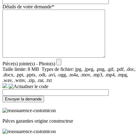
Détails de votre demande*
Pièce(s) jointe(s) - Photo(s)
Taille limite: 8 MB Types de fichier: jpg, .jpeg, .png, .gif, .pdf, .doc,
.docx, .ppt, .pptx, .odt, .avi, .ogg, .m4a, .mov, .mp3, .mp4, .mpg,
.wav, .wmv, .zip, .rar, .txt
Pièces garanties origine constructeur