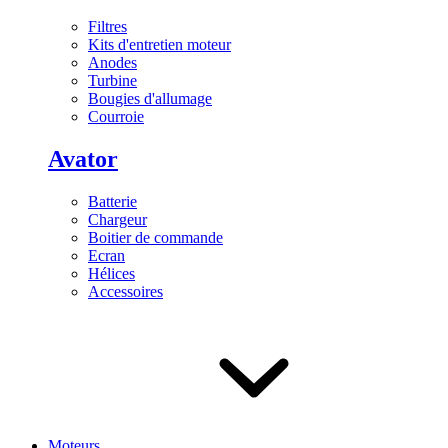
Filtres
Kits d'entretien moteur
Anodes
Turbine
Bougies d'allumage
Courroie
Avator
Batterie
Chargeur
Boitier de commande
Ecran
Hélices
Accessoires
Moteurs