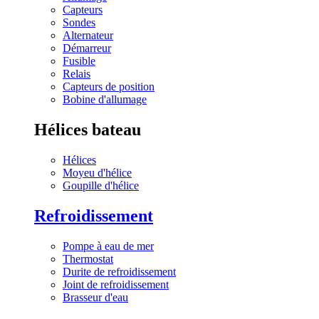
Capteurs
Sondes
Alternateur
Démarreur
Fusible
Relais
Capteurs de position
Bobine d'allumage
Hélices bateau
Hélices
Moyeu d'hélice
Goupille d'hélice
Refroidissement
Pompe à eau de mer
Thermostat
Durite de refroidissement
Joint de refroidissement
Brasseur d'eau