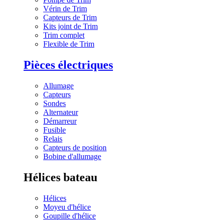
Vérin de Trim
Capteurs de Trim
Kits joint de Trim
Trim complet
Flexible de Trim
Pièces électriques
Allumage
Capteurs
Sondes
Alternateur
Démarreur
Fusible
Relais
Capteurs de position
Bobine d'allumage
Hélices bateau
Hélices
Moyeu d'hélice
Goupille d'hélice