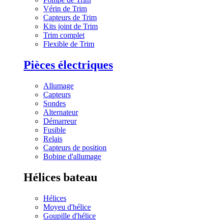
Vérin de Trim
Capteurs de Trim
Kits joint de Trim
Trim complet
Flexible de Trim
Pièces électriques
Allumage
Capteurs
Sondes
Alternateur
Démarreur
Fusible
Relais
Capteurs de position
Bobine d'allumage
Hélices bateau
Hélices
Moyeu d'hélice
Goupille d'hélice