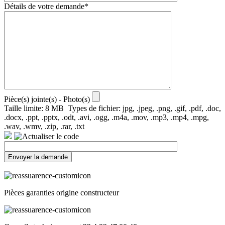
Détails de votre demande*
Pièce(s) jointe(s) - Photo(s)
Taille limite: 8 MB Types de fichier: jpg, .jpeg, .png, .gif, .pdf, .doc,
.docx, .ppt, .pptx, .odt, .avi, .ogg, .m4a, .mov, .mp3, .mp4, .mpg,
.wav, .wmv, .zip, .rar, .txt
Pièces garanties origine constructeur