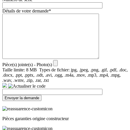
Détails de votre demande*
Pièce(s) jointe(s) - Photo(s)
Taille limite: 8 MB Types de fichier: jpg, .jpeg, .png, .gif, .pdf, .doc,
.docx, .ppt, .pptx, .odt, .avi, .ogg, .m4a, .mov, .mp3, .mp4, .mpg,
.wav, .wmv, .zip, .rar, .txt
Pièces garanties origine constructeur