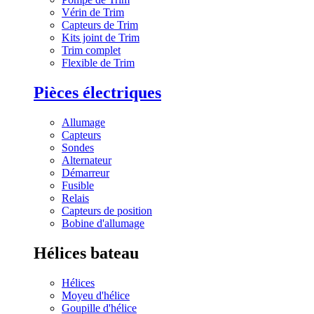
Vérin de Trim
Capteurs de Trim
Kits joint de Trim
Trim complet
Flexible de Trim
Pièces électriques
Allumage
Capteurs
Sondes
Alternateur
Démarreur
Fusible
Relais
Capteurs de position
Bobine d'allumage
Hélices bateau
Hélices
Moyeu d'hélice
Goupille d'hélice