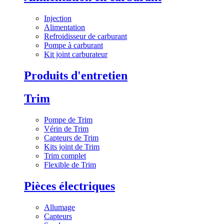
Injection
Alimentation
Refroidisseur de carburant
Pompe à carburant
Kit joint carburateur
Produits d'entretien
Trim
Pompe de Trim
Vérin de Trim
Capteurs de Trim
Kits joint de Trim
Trim complet
Flexible de Trim
Pièces électriques
Allumage
Capteurs