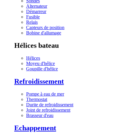
Sondes
Alternateur
Démarreur
Fusible
Relais
Capteurs de position
Bobine d'allumage
Hélices bateau
Hélices
Moyeu d'hélice
Goupille d'hélice
Refroidissement
Pompe à eau de mer
Thermostat
Durite de refroidissement
Joint de refroidissement
Brasseur d'eau
Echappement