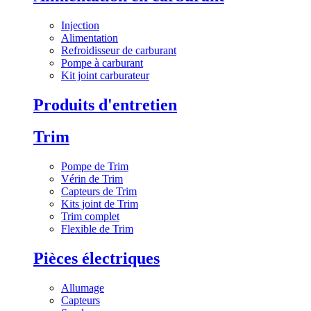
Injection
Alimentation
Refroidisseur de carburant
Pompe à carburant
Kit joint carburateur
Produits d'entretien
Trim
Pompe de Trim
Vérin de Trim
Capteurs de Trim
Kits joint de Trim
Trim complet
Flexible de Trim
Pièces électriques
Allumage
Capteurs