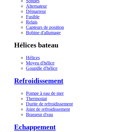
Sondes
Alternateur
Démarreur
Fusible
Relais
Capteurs de position
Bobine d'allumage
Hélices bateau
Hélices
Moyeu d'hélice
Goupille d'hélice
Refroidissement
Pompe à eau de mer
Thermostat
Durite de refroidissement
Joint de refroidissement
Brasseur d'eau
Echappement