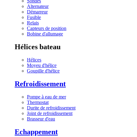
Sondes
Alternateur
Démarreur
Fusible
Relais
Capteurs de position
Bobine d'allumage
Hélices bateau
Hélices
Moyeu d'hélice
Goupille d'hélice
Refroidissement
Pompe à eau de mer
Thermostat
Durite de refroidissement
Joint de refroidissement
Brasseur d'eau
Echappement