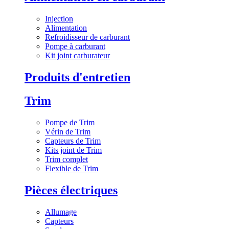
Injection
Alimentation
Refroidisseur de carburant
Pompe à carburant
Kit joint carburateur
Produits d'entretien
Trim
Pompe de Trim
Vérin de Trim
Capteurs de Trim
Kits joint de Trim
Trim complet
Flexible de Trim
Pièces électriques
Allumage
Capteurs