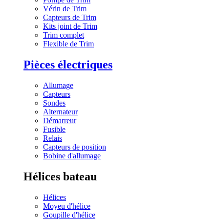
Vérin de Trim
Capteurs de Trim
Kits joint de Trim
Trim complet
Flexible de Trim
Pièces électriques
Allumage
Capteurs
Sondes
Alternateur
Démarreur
Fusible
Relais
Capteurs de position
Bobine d'allumage
Hélices bateau
Hélices
Moyeu d'hélice
Goupille d'hélice